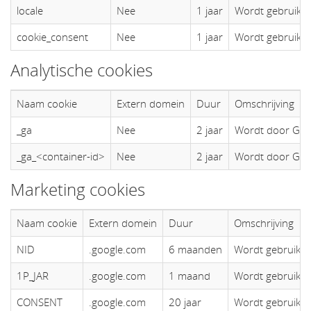
locale
Nee
1 jaar
Wordt gebruikt o
cookie_consent
Nee
1 jaar
Wordt gebruikt o
Analytische cookies
Naam cookie
Extern domein
Duur
Omschrijving
_ga
Nee
2 jaar
Wordt door Goog
_ga_<container-id>
Nee
2 jaar
Wordt door Goog
Marketing cookies
Naam cookie
Extern domein
Duur
Omschrijving
NID
.google.com
6 maanden
Wordt gebruikt 
1P_JAR
.google.com
1 maand
Wordt gebruikt 
CONSENT
.google.com
20 jaar
Wordt gebruikt 